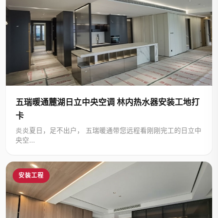
五瑞暖通麓湖日立中央空调 林内热水器安装工地打
卡
炎炎夏日，足不出户， 五瑞暖通带您远程看刚刚完工的日立中
央空...
安装工程