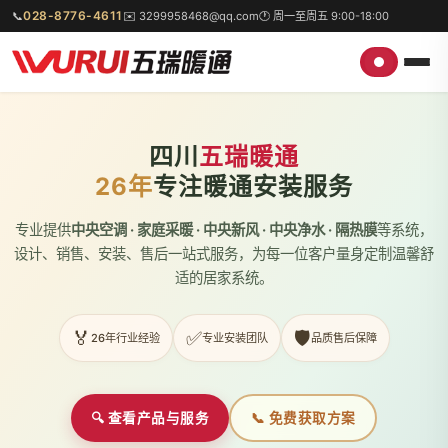
028-8776-4611
📞
✉️ 3299958468@qq.com
🕐 周一至周五 9:00-18:00
四川
五瑞暖通
26年
专注暖通安装服务
专业提供
中央空调 · 家庭采暖 · 中央新风 · 中央净水 · 隔热膜
等系统，
设计、销售、安装、售后一站式服务，为每一位客户量身定制温馨舒
适的居家系统。
🏅
✅
🛡️
26年行业经验
专业安装团队
品质售后保障
🔍 查看产品与服务
📞 免费获取方案