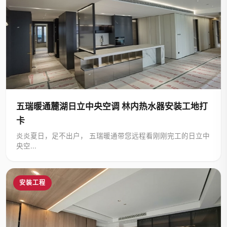
五瑞暖通麓湖日立中央空调 林内热水器安装工地打
卡
炎炎夏日，足不出户， 五瑞暖通带您远程看刚刚完工的日立中
央空...
安装工程