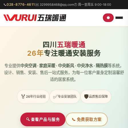
028-8776-4611
📞
✉️ 3299958468@qq.com
🕐 周一至周五 9:00-18:00
四川
五瑞暖通
26年
专注暖通安装服务
专业提供
中央空调 · 家庭采暖 · 中央新风 · 中央净水 · 隔热膜
等系统，
设计、销售、安装、售后一站式服务，为每一位客户量身定制温馨舒
适的居家系统。
🏅
✅
🛡️
26年行业经验
专业安装团队
品质售后保障
🔍 查看产品与服务
📞 免费获取方案