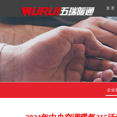
首 页
企业