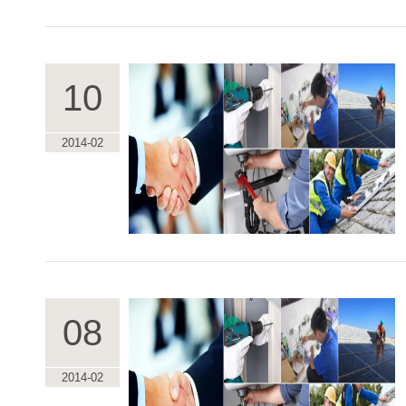
10
2014-02
08
2014-02